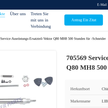
E-Mail 
kte
Über uns
Treten Sie
mit uns in
Antrag Ein Zitat
Verbindung
Service-Ausrüstungs-Ersatzteil-Vektor Q80 MH8 500 Stunden für -Schneider
705569 Servic
Q80 MH8 500 
Herkunftsort
Chi
Markenname
LI