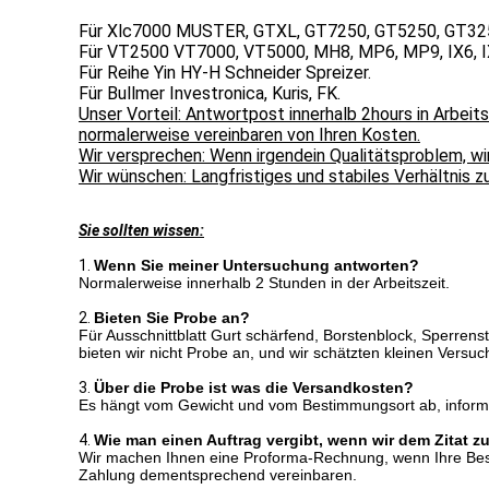
Für Xlc7000 MUSTER, GTXL, GT7250, GT5250, GT3250, 
Für VT2500 VT7000, VT5000, MH8, MP6, MP9, IX6, IX9
Für Reihe Yin HY-H Schneider Spreizer.
Für Bullmer Investronica, Kuris, FK.
Unser Vorteil: Antwortpost innerhalb 2hours in Arbe
normalerweise vereinbaren von Ihren Kosten.
Wir versprechen: Wenn irgendein Qualitätsproblem, wir
Wir wünschen: Langfristiges und stabiles Verhältnis 
Sie sollten wissen:
1.
Wenn Sie meiner Untersuchung antworten?
Normalerweise innerhalb 2 Stunden in der Arbeitszeit.
2.
Bieten Sie Probe an?
Für Ausschnittblatt Gurt schärfend, Borstenblock, Sperrenst
bieten wir nicht Probe an, und wir schätzten kleinen Versuc
3.
Über die Probe ist was die Versandkosten?
Es hängt vom Gewicht und vom Bestimmungsort ab, informier
4.
Wie man einen Auftrag vergibt, wenn wir dem Zitat 
Wir machen Ihnen eine Proforma-Rechnung, wenn Ihre Bestä
Zahlung dementsprechend vereinbaren.