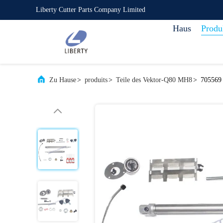
Liberty Cutter Parts Company Limited
Haus
Produ
Zu Hause
>
produits
>
Teile des Vektor-Q80 MH8
>
705569 