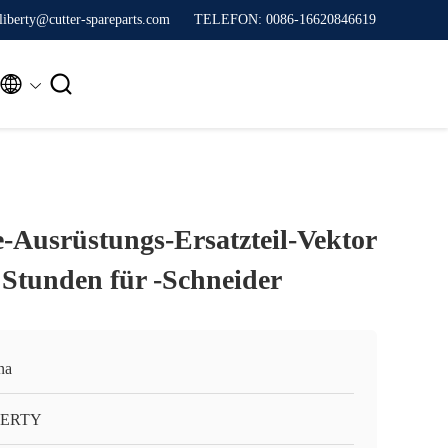
liberty@cutter-spareparts.com
TELEFON: 0086-16620846619


e-Ausrüstungs-Ersatzteil-Vektor
Stunden für -Schneider
na
BERTY