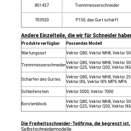
801437
Trennmesserschneider
703920
P150, das Gurt schärft
Andere Einzelteile, die wir für Schneider habe
Produkte verfügbar
Passendes Modell
Wartungsset
Vektor Q80, Vektor MH8, Vektor 50
Vektor Q80, Vektor MH8, Vektor 500
Trennmesserschneider
Vektor Q25, Vektor Q50, Vektor IX6
Vektor Q80, Vektor MH8, Vektor 25
Schärfen des Gurtes
Vektor IX6, Vektor IX9, MP9, MP6
Schleifenstein
Vektor 5000, Vektor 7000
Vektor Q80, Vektor MH8, Vektor 500
Borstenblock
Vektor Q25, Vektor Q50, Vektor IX6
Die Freiheitsschneider-Teilfirma, die begrenzt ist,
Selbstschneidermodelle: