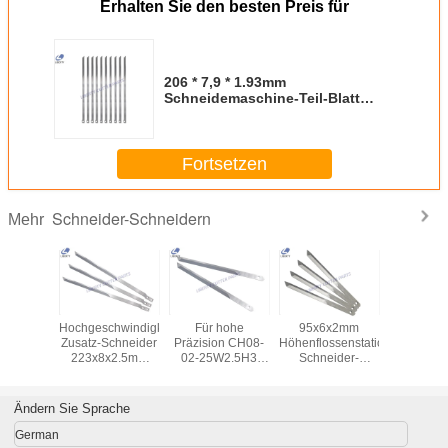
Erhalten Sie den besten Preis für
206 * 7,9 * 1.93mm
Schneidemaschine-Teil-Blatt
85878000 - für Schneider GTXL
Fortsetzen
Schneider-Schneidern
Mehr
hneider-
Hochgeschwindigkeitsschneider-
Für hohe
95x6x2mm
Doppe
idern
Zusatz-Schneider
Präzision CH08-
Höhenflossenstations-
durchlö
1 - für
223x8x2.5mm
02-25W2.5H3
Schneider-
Schnei
emaschine
105935b des
DES YIN
Schneidern
Schneid
250
legierten Stahls
Nockenselbstmesser-
passend für
8012
160x8x2.5mm
Bullmer-Auto-
Ersatztei
Ändern Sie Sprache
Schneidemaschine
MP9 MH
German