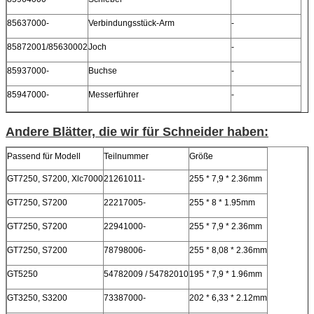
85637000-
Verbindungsstück-Arm
-
85872001/85630002
Joch
-
85937000-
Buchse
-
85947000-
Messerführer
-
Andere Blätter, die wir für Schneider haben:
Passend für Modell
Teilnummer
Größe
GT7250, S7200, Xlc7000
21261011-
255 * 7,9 * 2.36mm
GT7250, S7200
22217005-
255 * 8 * 1.95mm
GT7250, S7200
22941000-
255 * 7,9 * 2.36mm
GT7250, S7200
78798006-
255 * 8,08 * 2.36mm
GT5250
54782009 / 54782010
195 * 7,9 * 1.96mm
GT3250, S3200
73387000-
202 * 6,33 * 2.12mm