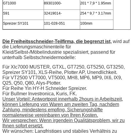
GT1000
89301000-
201 * 7,9 * 1.95mm
S91
32419014-
254 * 9,7 * 3.17mm
Spreizer SY101
101-028-051
100mm
Die Freiheitsschneider-Teilfirma, die begrenzt ist,
wird auf
die Lieferungsmaschinenteile für
Kleid/Selbst-/Möbelindustrie spezialisiert, passend für
unterhalb Selbstschneidermodelle:
Für Xlc7000 MUSTER, GTXL, GT7250, GT5250, GT3250,
Spreizer SY101, XLS-Reihe, Plotter AP, Unendlichkeit.
Für VT2500 VT7000, VT5000, MH8, MP6, MP9, IX6, IX9,
Q25, Q50, Q80, Alys-Plotter.
Für Reihe Yin HY-H Schneider Spreizer.
Für Bullmer Investronica, Kuris, FK.
Unser Vorteil: Antwortpost innerhalb 2hours in Arbeitszeit,
können Lieferung von Waren am zweiten Tag, nachdem
Zahlung, mindestens empfing, Sicherungshälfte
normalerweise vereinbaren von Ihren Kosten.
Wir versprechen: Wenn irgendein Qualitätsproblem, wir zu
Ihnen sofort ersetzt.
Wir wünschen: Langfristiges und stabiles Verhältnis zu