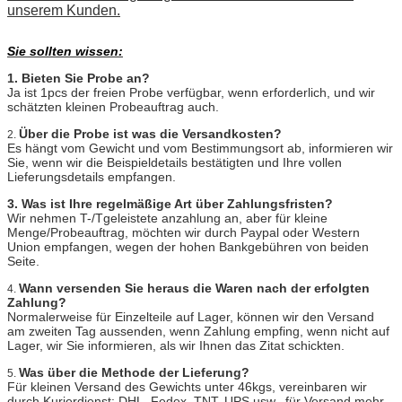
unserem Kunden.
Sie sollten wissen:
1. Bieten Sie Probe an?
Ja ist 1pcs der freien Probe verfügbar, wenn erforderlich, und wir
schätzten kleinen Probeauftrag auch.
Über die Probe ist was die Versandkosten?
2.
Es hängt vom Gewicht und vom Bestimmungsort ab, informieren wir
Sie, wenn wir die Beispieldetails bestätigten und Ihre vollen
Lieferungsdetails empfangen.
3. Was ist Ihre regelmäßige Art über Zahlungsfristen?
Wir nehmen T-/Tgeleistete anzahlung an, aber für kleine
Menge/Probeauftrag, möchten wir durch Paypal oder Western
Union empfangen, wegen der hohen Bankgebühren von beiden
Seite.
Wann versenden Sie heraus die Waren nach der erfolgten
4.
Zahlung?
Normalerweise für Einzelteile auf Lager, können wir den Versand
am zweiten Tag aussenden, wenn Zahlung empfing, wenn nicht auf
Lager, wir Sie informieren, als wir Ihnen das Zitat schickten.
Was über die Methode der Lieferung?
5.
Für kleinen Versand des Gewichts unter 46kgs, vereinbaren wir
durch Kurierdienst: DHL, Fedex, TNT, UPS usw., für Versand mehr