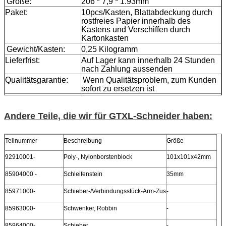
Größe:
206 * 7,9 * 1.93mm
Paket:
10pcs/Kasten, Blattabdeckung durch
rostfreies Papier innerhalb des
Kastens und Verschiffen durch
Kartonkasten
Gewicht/Kasten:
0,25 Kilogramm
Lieferfrist:
Auf Lager kann innerhalb 24 Stunden
nach Zahlung aussenden
Qualitätsgarantie:
Wenn Qualitätsproblem, zum Kunden
sofort zu ersetzen ist
Zahlungsbedingung:
T/T, Western Union, Paypal
Andere Teile, die wir für GTXL-Schneider haben:
Teilnummer
Beschreibung
Größe
92910001-
Poly-, Nylonborstenblock
101x101x42mm
85904000 -
Schleifenstein
35mm
85971000-
Schieber-/Verbindungsstück-Arm-Zus
-
85963000-
Schwenker, Robbin
-
85964000-
Schieber
-