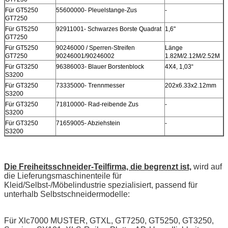
Für GT5250
55600000- Pleuelstange-Zus
-
GT7250
Für GT5250
92911001- Schwarzes Borste Quadrat
1,6"
GT7250
Für GT5250
90246000 / Sperren-Streifen
Länge
GT7250
90246001/90246002
1.82M/2.12M/2.52M
Für GT3250
96386003- Blauer Borstenblock
4X4, 1,03“
S3200
Für GT3250
73335000- Trennmesser
202x6.33x2.12mm
S3200
Für GT3250
71810000- Rad-reibende Zus
-
S3200
Für GT3250
71659005- Abziehstein
-
S3200
Die Freiheitsschneider-Teilfirma, die begrenzt ist,
wird auf
die Lieferungsmaschinenteile für
Kleid/Selbst-/Möbelindustrie spezialisiert, passend für
unterhalb Selbstschneidermodelle:
Für Xlc7000 MUSTER, GTXL, GT7250, GT5250, GT3250,