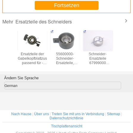
Fortsetzen
Ersatzteile des Schneiders
Mehr
chneider
Ersatzteile der
55600000-
Schneider-
Die Teil
lt lang
Gabelkopfblattzus
Schneider-
Ersatzteile
Messer-F
hten
passend für -
Ersatzteile,
67999000
Rolle T
Streifen
Schneider
Pleuelstange-
GT3250 S3200 -
Bullm
000- für
GT3250 PN
Lager für GT7250
Flaschenzug
Schnei
 GT5250
74053000-
GT5250
gekrönte
114555/1
Ändern Sie Sprache
Kurbelwelle für
senk
Versam
German
Nach Hause
|
Über uns
|
Treten Sie mit uns in Verbindung
|
Sitemap
|
Datenschutzrichtlinie
Tischplattenansicht