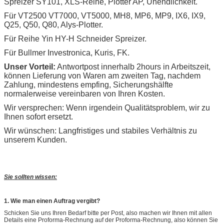
Spreizer SY101, XLS-Reihe, Plotter AP, Unendlichkeit.
Für VT2500 VT7000, VT5000, MH8, MP6, MP9, IX6, IX9,
Q25, Q50, Q80, Alys-Plotter.
Für Reihe Yin HY-H Schneider Spreizer.
Für Bullmer Investronica, Kuris, FK.
Unser Vorteil:
Antwortpost innerhalb 2hours in Arbeitszeit,
können Lieferung von Waren am zweiten Tag, nachdem
Zahlung, mindestens empfing, Sicherungshälfte
normalerweise vereinbaren von Ihren Kosten.
Wir versprechen: Wenn irgendein Qualitätsproblem, wir zu
Ihnen sofort ersetzt.
Wir wünschen: Langfristiges und stabiles Verhältnis zu
unserem Kunden.
Sie sollten wissen:
1. Wie man einen Auftrag vergibt?
Schicken Sie uns Ihren Bedarf bitte per Post, also machen wir Ihnen mit allen
Details eine Proforma-Rechnung auf der Proforma-Rechnung, also können Sie