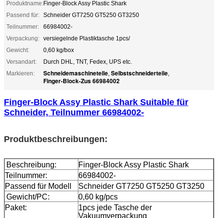
Produktname:
Finger-Block Assy Plastic Shark
Passend für:
Schneider GT7250 GT5250 GT3250
Teilnummer:
66984002-
Verpackung:
versiegelnde Plastiktasche 1pcs/
Gewicht:
0,60 kg/box
Versandart:
Durch DHL, TNT, Fedex, UPS etc.
Schneidemaschineteile
Selbstschneiderteile
Markieren:
,
,
Finger-Block-Zus 66984002
Finger-Block Assy Plastic Shark Suitable für
Schneider, Teilnummer 66984002-
Produktbeschreibungen:
Beschreibung:
Finger-Block Assy Plastic Shark
Teilnummer:
66984002-
Passend für Modell
Schneider GT7250 GT5250 GT3250
Gewicht/PC:
0,60 kg/pcs
Paket:
1pcs jede Tasche der
Vakuumverpackung