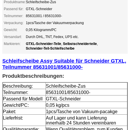
Produktname:
Schleifscheibe-Zus
Passend für:
GTXL-Schneider
Teilnummer:
85631001 / 85631000-
Verpackung:
1pcs/Tasche der Vakuumverpackung
Gewicht:
0,05 Kilogramm/PC
Versandart:
Durch DHL, TNT, Fedex, UPS etc.
GTXL-Schneider-Teile
Selbstschneiderteile
Markieren:
,
,
Schneider-Teil-Schleifscheibe
Schleifscheibe Assy Suitable für Schneider GTXL,
Teilnummer 85631001/85631000-
Produktbeschreibungen:
Beschreibung:
Schleifscheibe-Zus
Teilnummer:
85631001/85631000-
Passend für Modell
GTXL-Schneider
Gewicht/PC:
0,05 kg/pcs
Paket:
1pcs/Tasche von Vakuum-pacakge
Lieferfrist:
Auf Lager und kann Lieferung
innerhalb 24 Stunden vereinbaren
Qualitätsgarantie:
Wenn Qualitätsproblem, zum Kunden