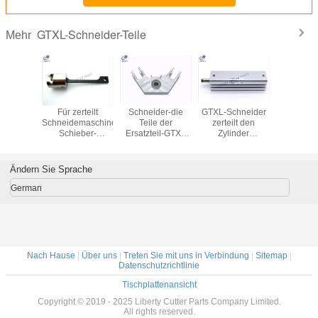
GTXL-Schneider-Teile
Mehr
iße
Für zerteilt
Schneider-die
GTXL-Schneider
Selbstsch
chneider-
Schneidemaschine
Teile der
zerteilt den
Schwe
e der
Schieber-
Ersatzteil-GTXL
Zylinder
Robbin ze
gs-GTXL,
Verbindungsstück-
spannen
#CDQSB16-
85963000
hneider-
Arm-
Teilnummer
75DC-A90V der
Schneide
e 85979000-
Versammlung
85630002/85872001-
Luft-376500232,
GTX
Ändern Sie Sprache
85971000-
an
der für
Selbstschneidemaschine
German
passend ist
Nach Hause
|
Über uns
|
Treten Sie mit uns in Verbindung
|
Sitemap
|
Datenschutzrichtlinie
Tischplattenansicht
Copyright © 2019 - 2025 Liberty Cutter Parts Company Limited.
All rights reserved.