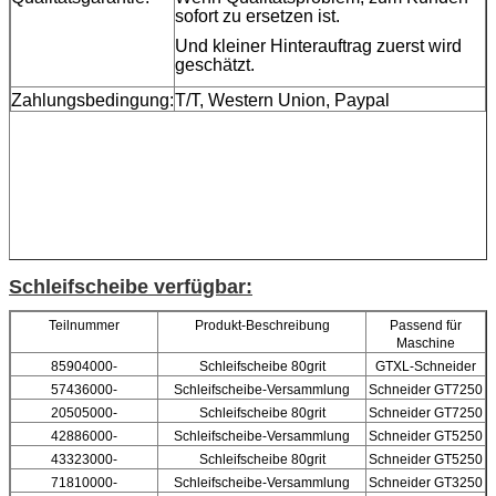
sofort zu ersetzen ist.
Und kleiner Hinterauftrag zuerst wird
geschätzt.
Zahlungsbedingung:
T/T, Western Union, Paypal
Schleifscheibe verfügbar:
Teilnummer
Produkt-Beschreibung
Passend für
Maschine
85904000-
Schleifscheibe 80grit
GTXL-Schneider
57436000-
Schleifscheibe-Versammlung
Schneider GT7250
20505000-
Schleifscheibe 80grit
Schneider GT7250
42886000-
Schleifscheibe-Versammlung
Schneider GT5250
43323000-
Schleifscheibe 80grit
Schneider GT5250
71810000-
Schleifscheibe-Versammlung
Schneider GT3250