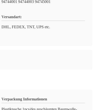
94744001 94744003 94745001
Versandart:
DHL, FEDEX, TNT, UPS etc.
Verpackung Informationen
Plastiktasche 1pcs/des geschäumten Baumwolle-