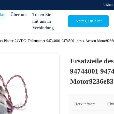
E-Mail 
kte
Über uns
Treten Sie
mit uns in
Antrag Ein Zitat
Verbindung
 des Plotter-24VDC, Teilnummer 94744001 94745001 des x-Achsen-Motor9236
Ersatzteile d
94744001 9474
Motor9236e83
Herkunftsort
Chi