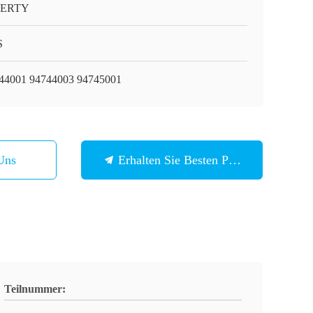
BERTY
S
44001 94744003 94745001
Uns
Erhalten Sie Besten Preis
Teilnummer: