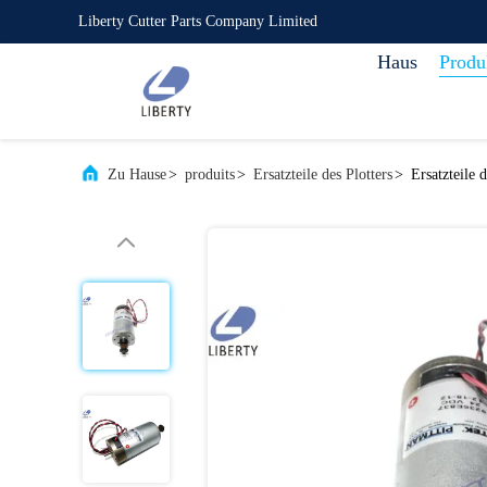
Liberty Cutter Parts Company Limited
Haus
Produ
Zu Hause
>
produits
>
Ersatzteile des Plotters
>
Ersatzteile