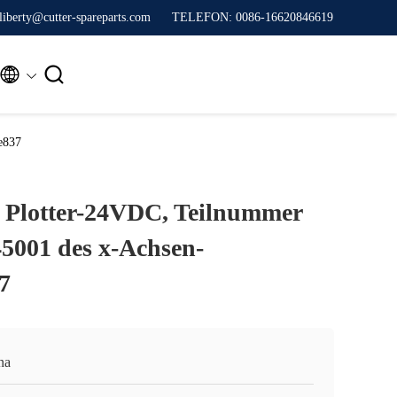
liberty@cutter-spareparts.com
TELEFON: 0086-16620846619


e837
es Plotter-24VDC, Teilnummer
5001 des x-Achsen-
7
na