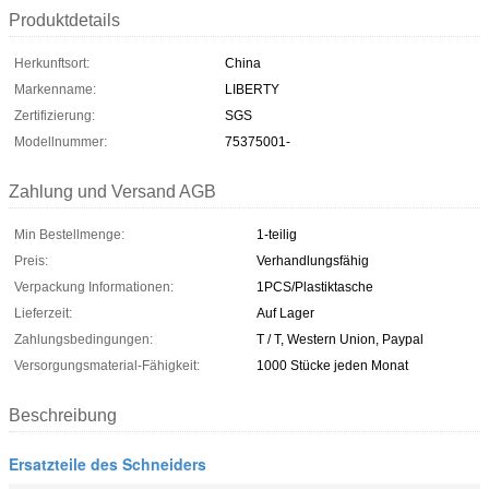
Produktdetails
Herkunftsort:
China
Markenname:
LIBERTY
Zertifizierung:
SGS
Modellnummer:
75375001-
Zahlung und Versand AGB
Min Bestellmenge:
1-teilig
Preis:
Verhandlungsfähig
Verpackung Informationen:
1PCS/Plastiktasche
Lieferzeit:
Auf Lager
Zahlungsbedingungen:
T / T, Western Union, Paypal
Versorgungsmaterial-Fähigkeit:
1000 Stücke jeden Monat
Beschreibung
Ersatzteile des Schneiders