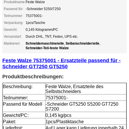
Produktname:
Feste Walze
Passend für:
-Schneider 5250/7250
Teilnummer:
75375001-
Verpackung:
1pcs/Tasche
Gewicht:
0,145 Kilogramm/PC
Versandart:
Durch DHL, TNT, Fedex, UPS etc.
Schneidemaschineteile
Selbstschneiderteile
Markieren:
,
,
Schneider-Teil-feste Walze
Feste Walze 75375001 - Ersatzteile passend für -
Schneider GT7250 GT5250
Produktbeschreibungen:
Beschreibung:
Feste Walze, Ersatzteile des
Selbstschneiders
Teilnummer:
75375001-
Passend für Modell
-Schneider GT5250 S5200 GT7250
S7200
Gewicht/PC:
0,145 kg/pcs
Paket:
1pcs/Plastiktasche
Lieferfrist:
Auf Lager kann Lieferung innerhalb 24