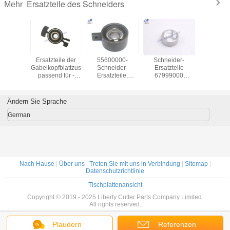
Ersatzteile des Schneiders
Mehr
chneider
Ersatzteile der
55600000-
Schneider-
Die Teil
lt lang
Gabelkopfblattzus
Schneider-
Ersatzteile
Messer-F
hten
passend für -
Ersatzteile,
67999000
Rolle T
Streifen
Schneider
Pleuelstange-
GT3250 S3200 -
Bullm
000- für
GT3250 PN
Lager für GT7250
Flaschenzug
Schnei
 GT5250
74053000-
GT5250
gekrönte
114555/1
Ändern Sie Sprache
Kurbelwelle für
senk
Versam
German
Nach Hause
|
Über uns
|
Treten Sie mit uns in Verbindung
|
Sitemap
|
Datenschutzrichtlinie
Tischplattenansicht
Copyright © 2019 - 2025 Liberty Cutter Parts Company Limited.
All rights reserved.
Plaudern
Referenzen