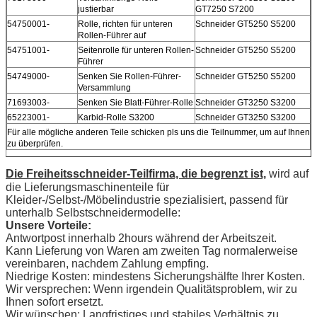
justierbar
GT7250 S7200
54750001-
Rolle, richten für unteren
Schneider GT5250 S5200
Rollen-Führer auf
54751001-
Seitenrolle für unteren Rollen-
Schneider GT5250 S5200
Führer
54749000-
Senken Sie Rollen-Führer-
Schneider GT5250 S5200
Versammlung
71693003-
Senken Sie Blatt-Führer-Rolle
Schneider GT3250 S3200
65223001-
Karbid-Rolle S3200
Schneider GT3250 S3200
Für alle mögliche anderen Teile schicken pls uns die Teilnummer, um auf Ihnen
zu überprüfen.
Die Freiheitsschneider-Teilfirma, die begrenzt ist,
wird auf
die Lieferungsmaschinenteile für
Kleider-/Selbst-/Möbelindustrie spezialisiert, passend für
unterhalb Selbstschneidermodelle:
Unsere Vorteile:
Antwortpost innerhalb 2hours während der Arbeitszeit.
Kann Lieferung von Waren am zweiten Tag normalerweise
vereinbaren, nachdem Zahlung empfing.
Niedrige Kosten: mindestens Sicherungshälfte Ihrer Kosten.
Wir versprechen: Wenn irgendein Qualitätsproblem, wir zu
Ihnen sofort ersetzt.
Wir wünschen: Langfristiges und stabiles Verhältnis zu