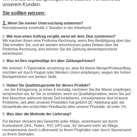
unserem Kunden.
Sie sollten wissen:
1.
Wenn Sie meiner Untersuchung antworten?
Normalerweise innerhalb 2 Stunden in der Arbeitszeit.
2.
Wie man einen Auftrag vergibt, wenn wir dem Zitat zustimmen?
Wir machen Ihnen eine Proforma-Rechnung, wenn Ihre Bestätigung über das
Zitat erhalten Sie, und wir werden einschlossen jedes Details über die
Proforma-Rechnung, also können Sie die Zahlung dementsprechend
vereinbaren.
3.
Was ist Ihre regelmäßige Art über Zahlungsfristen?
Wir nehmen T-/Tgeleistete anzahlung an, aber für kleine Menge/Probeauftrag,
möchten wir durch Paypal oder Western Union empfangen, wegen der hohen
Bankgebühren von beiden Seite.
4.
Haben Sie Qualitätsgarantie für dieses Produkt?
, vor der Einlagerung, ja innen 6-monatig, nachdem Sie die Waren empfingen,
versprechen wir, für Sie zu ersetzen, wenn es Qualitätsproblem, wenn Sie auf
Ihre Maschine während dieser Zeit installieren, normalerweise dort ist keine
Probleme, seit allen unseren Produkten hat geführt QC-Abteilung gibt, die
Gesamtrate des schlechten Feedbacks aller unserer Produkte, ist unter 1%.
5.
Was über die Methode der Lieferung?
Für kleinen Versand des Gewichts unter 46kgs, vereinbaren wir durch
Kurierdienst: DHL, Fedex, TNT, UPS usw., für Versand mehr als 46kgs,
normalerweise durch Luftversand zu Ihrem Flughafen oder durch Seeversand
zu Ihrem Seehafen.