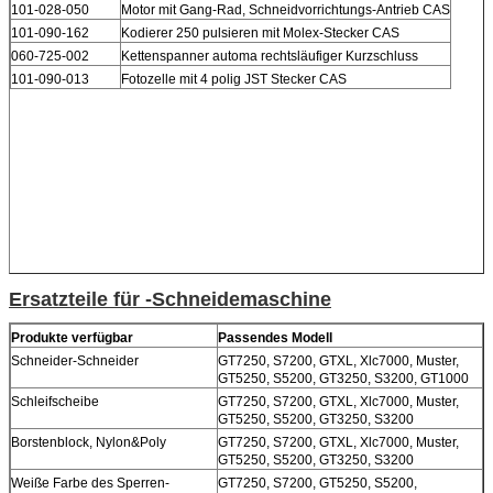
101-028-050
Motor mit Gang-Rad, Schneidvorrichtungs-Antrieb CAS
101-090-162
Kodierer 250 pulsieren mit Molex-Stecker CAS
060-725-002
Kettenspanner automa rechtsläufiger Kurzschluss
101-090-013
Fotozelle mit 4 polig JST Stecker CAS
Ersatzteile für -Schneidemaschine
Produkte verfügbar
Passendes Modell
Schneider-Schneider
GT7250, S7200, GTXL, Xlc7000, Muster,
GT5250, S5200, GT3250, S3200, GT1000
Schleifscheibe
GT7250, S7200, GTXL, Xlc7000, Muster,
GT5250, S5200, GT3250, S3200
Borstenblock, Nylon&Poly
GT7250, S7200, GTXL, Xlc7000, Muster,
GT5250, S5200, GT3250, S3200
Weiße Farbe des Sperren-
GT7250, S7200, GT5250, S5200,