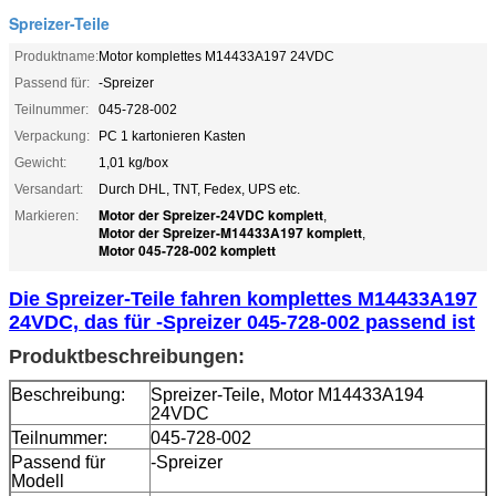
Spreizer-Teile
Produktname:
Motor komplettes M14433A197 24VDC
Passend für:
-Spreizer
Teilnummer:
045-728-002
Verpackung:
PC 1 kartonieren Kasten
Gewicht:
1,01 kg/box
Versandart:
Durch DHL, TNT, Fedex, UPS etc.
Motor der Spreizer-24VDC komplett
Markieren:
,
Motor der Spreizer-M14433A197 komplett
,
Motor 045-728-002 komplett
Die Spreizer-Teile fahren komplettes M14433A197
24VDC, das für -Spreizer 045-728-002 passend ist
Produktbeschreibungen:
Beschreibung:
Spreizer-Teile, Motor M14433A194
24VDC
Teilnummer:
045-728-002
Passend für
-Spreizer
Modell