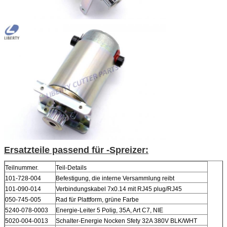
Ersatzteile passend für -Spreizer:
Teilnummer.
Teil-Details
101-728-004
Befestigung, die interne Versammlung reibt
101-090-014
Verbindungskabel 7x0.14 mit RJ45 plug/RJ45
050-745-005
Rad für Plattform, grüne Farbe
5240-078-0003
Energie-Leiter 5 Polig, 35A, Art C7, NIE
5020-004-0013
Schalter-Energie Nocken Sfety 32A 380V BLK/WHT