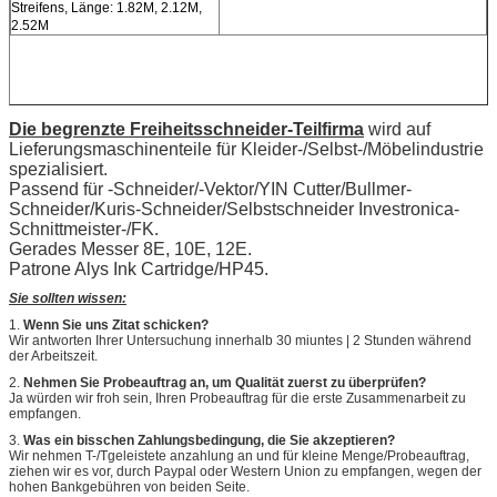
Streifens, Länge: 1.82M, 2.12M,
2.52M
Die begrenzte Freiheitsschneider-Teilfirma
wird auf
Lieferungsmaschinenteile für Kleider-/Selbst-/Möbelindustrie
spezialisiert.
Passend für -Schneider/-Vektor/YIN Cutter/Bullmer-
Schneider/Kuris-Schneider/Selbstschneider Investronica-
Schnittmeister-/FK.
Gerades Messer 8E, 10E, 12E.
Patrone Alys Ink Cartridge/HP45.
Sie sollten wissen:
1.
Wenn Sie uns Zitat schicken?
Wir antworten Ihrer Untersuchung innerhalb 30 miuntes | 2 Stunden während
der Arbeitszeit.
2.
Nehmen Sie Probeauftrag an, um Qualität zuerst zu überprüfen?
Ja würden wir froh sein, Ihren Probeauftrag für die erste Zusammenarbeit zu
empfangen.
3.
Was ein bisschen Zahlungsbedingung, die Sie akzeptieren?
Wir nehmen T-/Tgeleistete anzahlung an und für kleine Menge/Probeauftrag,
ziehen wir es vor, durch Paypal oder Western Union zu empfangen, wegen der
hohen Bankgebühren von beiden Seite.