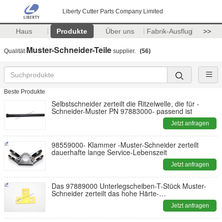
Liberty Cutter Parts Company Limited
Haus
Produkte
Über uns
Fabrik-Ausflug
>>
Muster-Schneider-Teile
Qualität
supplier.
(56)
Beste Produkte
Selbstschneider zerteilt die Ritzelwelle, die für -
Schneider-Muster PN 97883000- passend ist
Jetzt anfragen
98559000- Klammer -Muster-Schneider zerteilt
dauerhafte lange Service-Lebenszeit
Jetzt anfragen
Das 97889000 Unterlegscheiben-T-Stück Muster-
Schneider zerteilt das hohe Härte-
Standardverpacken
Jetzt anfragen