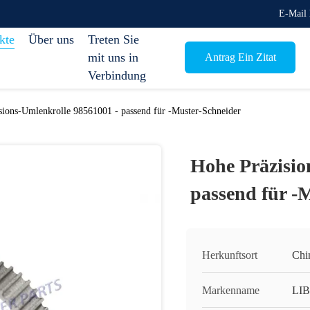
E-Mail 
kte
Über uns
Treten Sie
mit uns in
Antrag Ein Zitat
Verbindung
sions-Umlenkrolle 98561001 - passend für -Muster-Schneider
Hohe Präzisio
passend für -
Herkunftsort
Chi
Markenname
LI