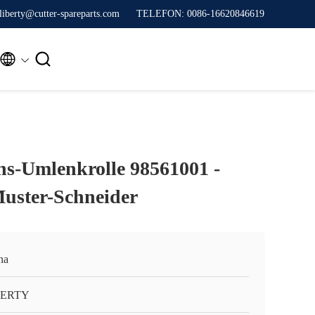
liberty@cutter-spareparts.com
TELEFON: 0086-16620846619


ns-Umlenkrolle 98561001 -
Muster-Schneider
na
BERTY